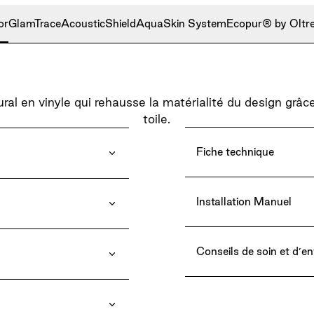
or
GlamTrace
AcousticShield
AquaSkin System
Ecopur® by Oltr
l en vinyle qui rehausse la matérialité du design grâce 
toile.
Fiche technique
Installation Manuel
Conseils de soin et d’en