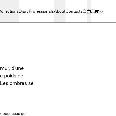
ollections
Diary
Professionals
About
Contacts
FR
u mur, d’une
le poids de
. Les ombres se
x pour ceux qui