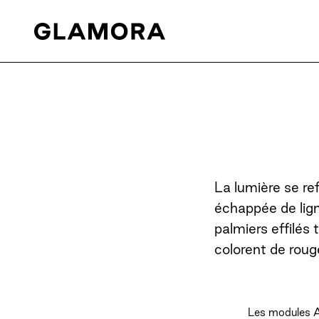
La lumière se ref
échappée de lign
palmiers effilés
colorent de rouge
Les modules A 