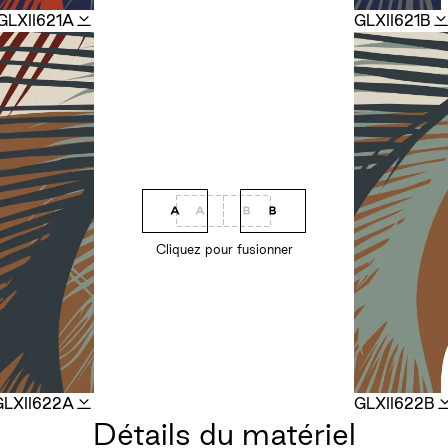
GLXII621A
GLXII621B
Cliquez pour fusionner
GLXII622A
GLXII622B
Détails du matériel