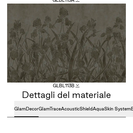
GLBL113A
GLBL113B
Dettagli del materiale
GlamDecor
GlamTrace
AcousticShield
AquaSkin System